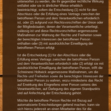
unterworfen zu werden, die ihr gegenüber rechtliche Wirkung
entfaltet oder sie in ähnlicher Weise erheblich
beeinträchtigt, sofern die Entscheidung (1) nicht für den
Abschluss oder die Erfüllung eines Vertrags zwischen der
betroffenen Person und dem Verantwortlichen erforderlich
ist, oder (2) aufgrund von Rechtsvorschriften der Union oder
der Mitgliedstaaten, denen der Verantwortliche unterliegt,
zulässig ist und diese Rechtsvorschriften angemessene
Maßnahmen zur Wahrung der Rechte und Freiheiten sowie
der berechtigten Interessen der betroffenen Person
enthalten oder (3) mit ausdrücklicher Einwilligung der
betroffenen Person erfolgt.
Ist die Entscheidung (1) für den Abschluss oder die
Erfüllung eines Vertrags zwischen der betroffenen Person
und dem Verantwortlichen erforderlich oder (2) erfolgt sie mit
ausdrücklicher Einwilligung der betroffenen Person, trifft die
Schreinerei Holtwick angemessene Maßnahmen, um die
Rechte und Freiheiten sowie die berechtigten Interessen der
betroffenen Person zu wahren, wozu mindestens das Recht
auf Erwirkung des Eingreifens einer Person seitens des
Verantwortlichen, auf Darlegung des eigenen Standpunkts
und auf Anfechtung der Entscheidung gehört.
Möchte die betroffene Person Rechte mit Bezug auf
automatisierte Entscheidungen geltend machen, kann sie
sich hierzu jederzeit an einen Mitarbeiter des für die