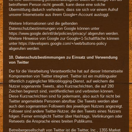
betroffenen Person nicht gewollt, kann diese eine solche
Übermittlung dadurch verhindern, dass sie sich vor einem Aufruf
unserer Internetseite aus ihrem Google+-Account ausloggt.
Weitere Informationen und die geltenden
Datenschutzbestimmungen von Google können unter
https://www.google.de/intl/de/policies/privacy/ abgerufen werden.
Weitere Hinweise von Google zur Google+1-Schaltfläche können
unter https://developers.google.com/+/web/buttons-policy
abgerufen werden.
10. Datenschutzbestimmungen zu Einsatz und Verwendung
von Twitter
Der für die Verarbeitung Verantwortliche hat auf dieser Internetseite
Komponenten von Twitter integriert. Twitter ist ein multilingualer
öffentlich zugänglicher Mikroblogging-Dienst, auf welchem die
Nutzer sogenannte Tweets, also Kurznachrichten, die auf 280
Zeichen begrenzt sind, veröffentlichen und verbreiten können.
Diese Kurznachrichten sind für jedermann, also auch für nicht bei
Twitter angemeldete Personen abrufbar. Die Tweets werden aber
auch den sogenannten Followern des jeweiligen Nutzers angezeigt.
Follower sind andere Twitter-Nutzer, die den Tweets eines Nutzers
folgen. Ferner ermöglicht Twitter über Hashtags, Verlinkungen oder
Retweets die Ansprache eines breiten Publikums.
Betreibergesellschaft von Twitter ist die Twitter, Inc., 1355 Market