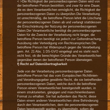
< >Die Richtigkeit der personenbezogenen Daten wird von
der betroffenen Person bestritten, und zwar für eine Dauer,
die es dem Verantwortlichen ermöglicht, die Richtigkeit der
personenbezogenen Daten zu überprüfen.Die Verarbeitung
ist unrechtmäßig, die betroffene Person lehnt die Löschung
der personenbezogenen Daten ab und verlangt stattdessen
die Einschränkung der Nutzung der personenbezogenen
Daten.Der Verantwortliche benötigt die personenbezogenen
Daten für die Zwecke der Verarbeitung nicht länger, die
betroffene Person benötigt sie jedoch zur Geltendmachung,
Ausübung oder Verteidigung von Rechtsansprüchen.Die
betroffene Person hat Widerspruch gegen die Verarbeitung
gem. Art. 21 Abs. 1 DS-GVO eingelegt und es steht noch
nicht fest, ob die berechtigten Gründe des Verantwortlichen
gegenüber denen der betroffenen Person überwiegen.
f) Recht auf Datenübertragbarkeit
Jede von der Verarbeitung personenbezogener Daten
betroffene Person hat das vom Europäischen Richtlinien-
und Verordnungsgeber gewährte Recht, die sie betreffenden
personenbezogenen Daten, welche durch die betroffene
Person einem Verantwortlichen bereitgestellt wurden, in
einem strukturierten, gängigen und maschinenlesbaren
Format zu erhalten. Sie hat außerdem das Recht, diese
Daten einem anderen Verantwortlichen ohne Behinderung
durch den Verantwortlichen, dem die personenbezogenen
Daten bereitgestellt wurden, zu übermitteln, sofern die