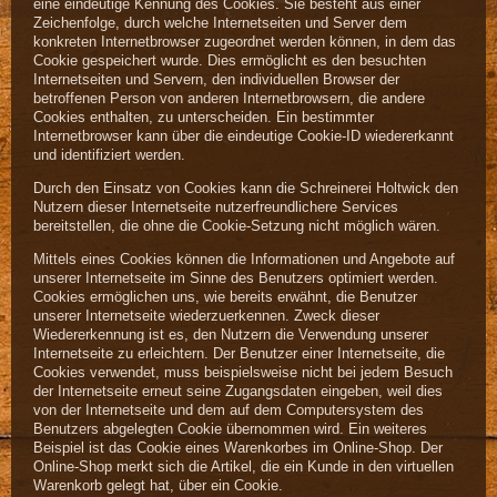
eine eindeutige Kennung des Cookies. Sie besteht aus einer
Zeichenfolge, durch welche Internetseiten und Server dem
konkreten Internetbrowser zugeordnet werden können, in dem das
Cookie gespeichert wurde. Dies ermöglicht es den besuchten
Internetseiten und Servern, den individuellen Browser der
betroffenen Person von anderen Internetbrowsern, die andere
Cookies enthalten, zu unterscheiden. Ein bestimmter
Internetbrowser kann über die eindeutige Cookie-ID wiedererkannt
und identifiziert werden.
Durch den Einsatz von Cookies kann die Schreinerei Holtwick den
Nutzern dieser Internetseite nutzerfreundlichere Services
bereitstellen, die ohne die Cookie-Setzung nicht möglich wären.
Mittels eines Cookies können die Informationen und Angebote auf
unserer Internetseite im Sinne des Benutzers optimiert werden.
Cookies ermöglichen uns, wie bereits erwähnt, die Benutzer
unserer Internetseite wiederzuerkennen. Zweck dieser
Wiedererkennung ist es, den Nutzern die Verwendung unserer
Internetseite zu erleichtern. Der Benutzer einer Internetseite, die
Cookies verwendet, muss beispielsweise nicht bei jedem Besuch
der Internetseite erneut seine Zugangsdaten eingeben, weil dies
von der Internetseite und dem auf dem Computersystem des
Benutzers abgelegten Cookie übernommen wird. Ein weiteres
Beispiel ist das Cookie eines Warenkorbes im Online-Shop. Der
Online-Shop merkt sich die Artikel, die ein Kunde in den virtuellen
Warenkorb gelegt hat, über ein Cookie.