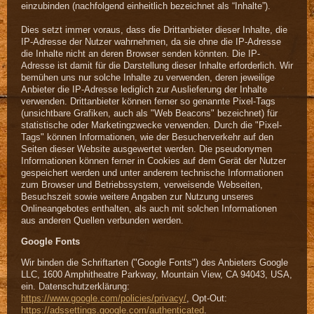
einzubinden (nachfolgend einheitlich bezeichnet als “Inhalte”).
Dies setzt immer voraus, dass die Drittanbieter dieser Inhalte, die
IP-Adresse der Nutzer wahrnehmen, da sie ohne die IP-Adresse
die Inhalte nicht an deren Browser senden könnten. Die IP-
Adresse ist damit für die Darstellung dieser Inhalte erforderlich. Wir
bemühen uns nur solche Inhalte zu verwenden, deren jeweilige
Anbieter die IP-Adresse lediglich zur Auslieferung der Inhalte
verwenden. Drittanbieter können ferner so genannte Pixel-Tags
(unsichtbare Grafiken, auch als "Web Beacons" bezeichnet) für
statistische oder Marketingzwecke verwenden. Durch die "Pixel-
Tags" können Informationen, wie der Besucherverkehr auf den
Seiten dieser Website ausgewertet werden. Die pseudonymen
Informationen können ferner in Cookies auf dem Gerät der Nutzer
gespeichert werden und unter anderem technische Informationen
zum Browser und Betriebssystem, verweisende Webseiten,
Besuchszeit sowie weitere Angaben zur Nutzung unseres
Onlineangebotes enthalten, als auch mit solchen Informationen
aus anderen Quellen verbunden werden.
Google Fonts
Wir binden die Schriftarten ("Google Fonts") des Anbieters Google
LLC, 1600 Amphitheatre Parkway, Mountain View, CA 94043, USA,
ein. Datenschutzerklärung:
https://www.google.com/policies/privacy/
, Opt-Out:
https://adssettings.google.com/authenticated
.