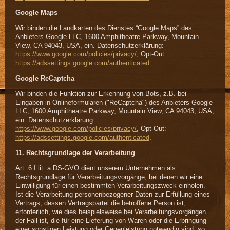
Google Maps
Wir binden die Landkarten des Dienstes “Google Maps” des
Anbieters Google LLC, 1600 Amphitheatre Parkway, Mountain
View, CA 94043, USA, ein. Datenschutzerklärung:
https://www.google.com/policies/privacy/
, Opt-Out:
https://adssettings.google.com/authenticated
.
Google ReCaptcha
Wir binden die Funktion zur Erkennung von Bots, z.B. bei
Eingaben in Onlineformularen ("ReCaptcha") des Anbieters Google
LLC, 1600 Amphitheatre Parkway, Mountain View, CA 94043, USA,
ein. Datenschutzerklärung:
https://www.google.com/policies/privacy/
, Opt-Out:
https://adssettings.google.com/authenticated
.
11. Rechtsgrundlage der Verarbeitung
Art. 6 I lit. a DS-GVO dient unserem Unternehmen als
Rechtsgrundlage für Verarbeitungsvorgänge, bei denen wir eine
Einwilligung für einen bestimmten Verarbeitungszweck einholen.
Ist die Verarbeitung personenbezogener Daten zur Erfüllung eines
Vertrags, dessen Vertragspartei die betroffene Person ist,
erforderlich, wie dies beispielsweise bei Verarbeitungsvorgängen
der Fall ist, die für eine Lieferung von Waren oder die Erbringung
einer sonstigen Leistung oder Gegenleistung notwendig sind, so