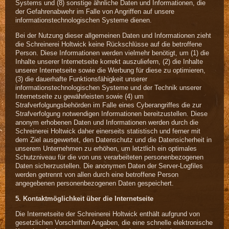
Systems und (8) sonstige ähnliche Daten und Informationen, die
der Gefahrenabwehr im Falle von Angriffen auf unsere
informationstechnologischen Systeme dienen.
Bei der Nutzung dieser allgemeinen Daten und Informationen zieht
die Schreinerei Holtwick keine Rückschlüsse auf die betroffene
Person. Diese Informationen werden vielmehr benötigt, um (1) die
Inhalte unserer Internetseite korrekt auszuliefern, (2) die Inhalte
unserer Internetseite sowie die Werbung für diese zu optimieren,
(3) die dauerhafte Funktionsfähigkeit unserer
informationstechnologischen Systeme und der Technik unserer
Internetseite zu gewährleisten sowie (4) um
Strafverfolgungsbehörden im Falle eines Cyberangriffes die zur
Strafverfolgung notwendigen Informationen bereitzustellen. Diese
anonym erhobenen Daten und Informationen werden durch die
Schreinerei Holtwick daher einerseits statistisch und ferner mit
dem Ziel ausgewertet, den Datenschutz und die Datensicherheit in
unserem Unternehmen zu erhöhen, um letztlich ein optimales
Schutzniveau für die von uns verarbeiteten personenbezogenen
Daten sicherzustellen. Die anonymen Daten der Server-Logfiles
werden getrennt von allen durch eine betroffene Person
angegebenen personenbezogenen Daten gespeichert.
5. Kontaktmöglichkeit über die Internetseite
Die Internetseite der Schreinerei Holtwick enthält aufgrund von
gesetzlichen Vorschriften Angaben, die eine schnelle elektronische