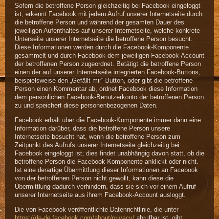
Sofern die betroffene Person gleichzeitig bei Facebook eingeloggt
ist, erkennt Facebook mit jedem Aufruf unserer Internetseite durch
die betroffene Person und während der gesamten Dauer des
jeweiligen Aufenthaltes auf unserer Internetseite, welche konkrete
Unterseite unserer Internetseite die betroffene Person besucht.
Diese Informationen werden durch die Facebook-Komponente
gesammelt und durch Facebook dem jeweiligen Facebook-Account
der betroffenen Person zugeordnet. Betätigt die betroffene Person
einen der auf unserer Internetseite integrierten Facebook-Buttons,
beispielsweise den „Gefällt mir“-Button, oder gibt die betroffene
Person einen Kommentar ab, ordnet Facebook diese Information
dem persönlichen Facebook-Benutzerkonto der betroffenen Person
zu und speichert diese personenbezogenen Daten.
Facebook erhält über die Facebook-Komponente immer dann eine
Information darüber, dass die betroffene Person unsere
Internetseite besucht hat, wenn die betroffene Person zum
Zeitpunkt des Aufrufs unserer Internetseite gleichzeitig bei
Facebook eingeloggt ist; dies findet unabhängig davon statt, ob die
betroffene Person die Facebook-Komponente anklickt oder nicht.
Ist eine derartige Übermittlung dieser Informationen an Facebook
von der betroffenen Person nicht gewollt, kann diese die
Übermittlung dadurch verhindern, dass sie sich vor einem Aufruf
unserer Internetseite aus ihrem Facebook-Account ausloggt.
Die von Facebook veröffentlichte Datenrichtlinie, die unter
https://de-de.facebook.com/about/privacy/
abrufbar ist, gibt