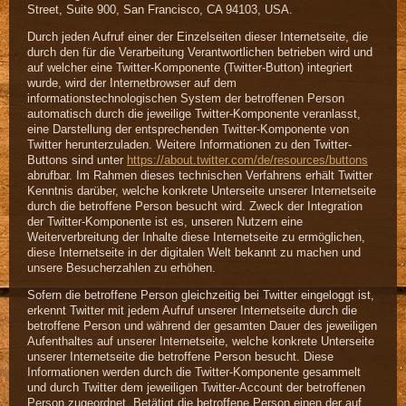
Street, Suite 900, San Francisco, CA 94103, USA.
Durch jeden Aufruf einer der Einzelseiten dieser Internetseite, die
durch den für die Verarbeitung Verantwortlichen betrieben wird und
auf welcher eine Twitter-Komponente (Twitter-Button) integriert
wurde, wird der Internetbrowser auf dem
informationstechnologischen System der betroffenen Person
automatisch durch die jeweilige Twitter-Komponente veranlasst,
eine Darstellung der entsprechenden Twitter-Komponente von
Twitter herunterzuladen. Weitere Informationen zu den Twitter-
Buttons sind unter
https://about.twitter.com/de/resources/buttons
abrufbar. Im Rahmen dieses technischen Verfahrens erhält Twitter
Kenntnis darüber, welche konkrete Unterseite unserer Internetseite
durch die betroffene Person besucht wird. Zweck der Integration
der Twitter-Komponente ist es, unseren Nutzern eine
Weiterverbreitung der Inhalte diese Internetseite zu ermöglichen,
diese Internetseite in der digitalen Welt bekannt zu machen und
unsere Besucherzahlen zu erhöhen.
Sofern die betroffene Person gleichzeitig bei Twitter eingeloggt ist,
erkennt Twitter mit jedem Aufruf unserer Internetseite durch die
betroffene Person und während der gesamten Dauer des jeweiligen
Aufenthaltes auf unserer Internetseite, welche konkrete Unterseite
unserer Internetseite die betroffene Person besucht. Diese
Informationen werden durch die Twitter-Komponente gesammelt
und durch Twitter dem jeweiligen Twitter-Account der betroffenen
Person zugeordnet. Betätigt die betroffene Person einen der auf