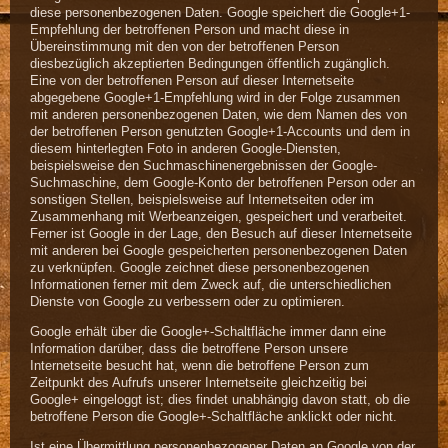
diese personenbezogenen Daten. Google speichert die Google+1-
Empfehlung der betroffenen Person und macht diese in
Übereinstimmung mit den von der betroffenen Person
diesbezüglich akzeptierten Bedingungen öffentlich zugänglich.
Eine von der betroffenen Person auf dieser Internetseite
abgegebene Google+1-Empfehlung wird in der Folge zusammen
mit anderen personenbezogenen Daten, wie dem Namen des von
der betroffenen Person genutzten Google+1-Accounts und dem in
diesem hinterlegten Foto in anderen Google-Diensten,
beispielsweise den Suchmaschinenergebnissen der Google-
Suchmaschine, dem Google-Konto der betroffenen Person oder an
sonstigen Stellen, beispielsweise auf Internetseiten oder im
Zusammenhang mit Werbeanzeigen, gespeichert und verarbeitet.
Ferner ist Google in der Lage, den Besuch auf dieser Internetseite
mit anderen bei Google gespeicherten personenbezogenen Daten
zu verknüpfen. Google zeichnet diese personenbezogenen
Informationen ferner mit dem Zweck auf, die unterschiedlichen
Dienste von Google zu verbessern oder zu optimieren.
Google erhält über die Google+-Schaltfläche immer dann eine
Information darüber, dass die betroffene Person unsere
Internetseite besucht hat, wenn die betroffene Person zum
Zeitpunkt des Aufrufs unserer Internetseite gleichzeitig bei
Google+ eingeloggt ist; dies findet unabhängig davon statt, ob die
betroffene Person die Google+-Schaltfläche anklickt oder nicht.
Ist eine Übermittlung personenbezogener Daten an Google von der