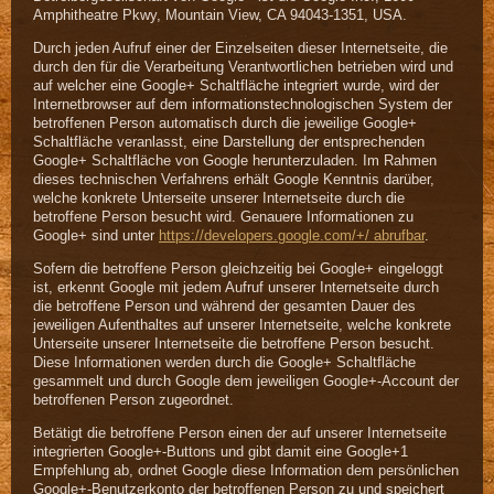
Amphitheatre Pkwy, Mountain View, CA 94043-1351, USA.
Durch jeden Aufruf einer der Einzelseiten dieser Internetseite, die
durch den für die Verarbeitung Verantwortlichen betrieben wird und
auf welcher eine Google+ Schaltfläche integriert wurde, wird der
Internetbrowser auf dem informationstechnologischen System der
betroffenen Person automatisch durch die jeweilige Google+
Schaltfläche veranlasst, eine Darstellung der entsprechenden
Google+ Schaltfläche von Google herunterzuladen. Im Rahmen
dieses technischen Verfahrens erhält Google Kenntnis darüber,
welche konkrete Unterseite unserer Internetseite durch die
betroffene Person besucht wird. Genauere Informationen zu
Google+ sind unter
https://developers.google.com/+/ abrufbar
.
Sofern die betroffene Person gleichzeitig bei Google+ eingeloggt
ist, erkennt Google mit jedem Aufruf unserer Internetseite durch
die betroffene Person und während der gesamten Dauer des
jeweiligen Aufenthaltes auf unserer Internetseite, welche konkrete
Unterseite unserer Internetseite die betroffene Person besucht.
Diese Informationen werden durch die Google+ Schaltfläche
gesammelt und durch Google dem jeweiligen Google+-Account der
betroffenen Person zugeordnet.
Betätigt die betroffene Person einen der auf unserer Internetseite
integrierten Google+-Buttons und gibt damit eine Google+1
Empfehlung ab, ordnet Google diese Information dem persönlichen
Google+-Benutzerkonto der betroffenen Person zu und speichert