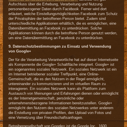
Aufschluss über die Erhebung, Verarbeitung und Nutzung
personenbezogener Daten durch Facebook. Ferner wird dort
erläutert, welche Einstellungsmöglichkeiten Facebook zum Schutz
der Privatsphäre der betroffenen Person bietet. Zudem sind
unterschiedliche Applikationen erhältlich, die es ermöglichen, eine
Datenübermittlung an Facebook zu unterdrücken. Solche
Applikationen können durch die betroffene Person genutzt werden,
um eine Datenübermittlung an Facebook zu unterdrücken.
9. Datenschutzbestimmungen zu Einsatz und Verwendung
von Google+
Der für die Verarbeitung Verantwortliche hat auf dieser Internetseite
als Komponente die Google+ Schaltfläche integriert. Google+ ist
ein sogenanntes soziales Netzwerk. Ein soziales Netzwerk ist ein
im Internet betriebener sozialer Treffpunkt, eine Online-
Gemeinschaft, die es den Nutzern in der Regel ermöglicht,
untereinander zu kommunizieren und im virtuellen Raum zu
interagieren. Ein soziales Netzwerk kann als Plattform zum
Austausch von Meinungen und Erfahrungen dienen oder ermöglicht
es der Internetgemeinschaft, persönliche oder
unternehmensbezogene Informationen bereitzustellen. Google+
ermöglicht den Nutzern des sozialen Netzwerkes unter anderem
die Erstellung von privaten Profilen, den Upload von Fotos und
eine Vernetzung über Freundschaftsanfragen.
Betreibergesellschaft von Google+ ist die Google Inc., 1600