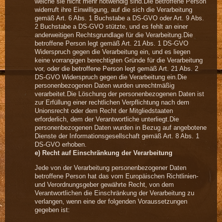
welche sie nicht mehr notwendig sind.Die betroffene Person
widerruft ihre Einwilligung, auf die sich die Verarbeitung
gemäß Art. 6 Abs. 1 Buchstabe a DS-GVO oder Art. 9 Abs.
2 Buchstabe a DS-GVO stützte, und es fehlt an einer
anderweitigen Rechtsgrundlage für die Verarbeitung.Die
betroffene Person legt gemäß Art. 21 Abs. 1 DS-GVO
Widerspruch gegen die Verarbeitung ein, und es liegen
keine vorrangigen berechtigten Gründe für die Verarbeitung
vor, oder die betroffene Person legt gemäß Art. 21 Abs. 2
DS-GVO Widerspruch gegen die Verarbeitung ein.Die
personenbezogenen Daten wurden unrechtmäßig
verarbeitet.Die Löschung der personenbezogenen Daten ist
zur Erfüllung einer rechtlichen Verpflichtung nach dem
Unionsrecht oder dem Recht der Mitgliedstaaten
erforderlich, dem der Verantwortliche unterliegt.Die
personenbezogenen Daten wurden in Bezug auf angebotene
Dienste der Informationsgesellschaft gemäß Art. 8 Abs. 1
DS-GVO erhoben.
e) Recht auf Einschränkung der Verarbeitung
Jede von der Verarbeitung personenbezogener Daten
betroffene Person hat das vom Europäischen Richtlinien-
und Verordnungsgeber gewährte Recht, von dem
Verantwortlichen die Einschränkung der Verarbeitung zu
verlangen, wenn eine der folgenden Voraussetzungen
gegeben ist: