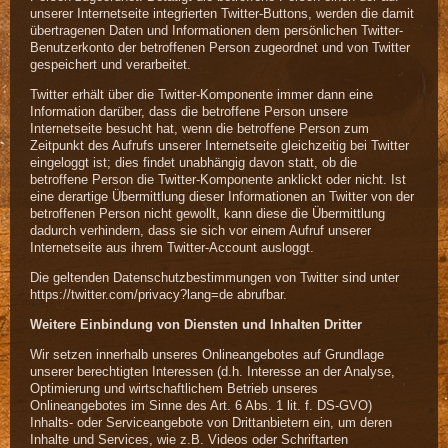
unserer Internetseite integrierten Twitter-Buttons, werden die damit
übertragenen Daten und Informationen dem persönlichen Twitter-
Benutzerkonto der betroffenen Person zugeordnet und von Twitter
gespeichert und verarbeitet.
Twitter erhält über die Twitter-Komponente immer dann eine
Information darüber, dass die betroffene Person unsere
Internetseite besucht hat, wenn die betroffene Person zum
Zeitpunkt des Aufrufs unserer Internetseite gleichzeitig bei Twitter
eingeloggt ist; dies findet unabhängig davon statt, ob die
betroffene Person die Twitter-Komponente anklickt oder nicht. Ist
eine derartige Übermittlung dieser Informationen an Twitter von der
betroffenen Person nicht gewollt, kann diese die Übermittlung
dadurch verhindern, dass sie sich vor einem Aufruf unserer
Internetseite aus ihrem Twitter-Account ausloggt.
Die geltenden Datenschutzbestimmungen von Twitter sind unter
https://twitter.com/privacy?lang=de abrufbar.
Weitere Einbindung von Diensten und Inhalten Dritter
Wir setzen innerhalb unseres Onlineangebotes auf Grundlage
unserer berechtigten Interessen (d.h. Interesse an der Analyse,
Optimierung und wirtschaftlichem Betrieb unseres
Onlineangebotes im Sinne des Art. 6 Abs. 1 lit. f. DS-GVO)
Inhalts- oder Serviceangebote von Drittanbietern ein, um deren
Inhalte und Services, wie z.B. Videos oder Schriftarten